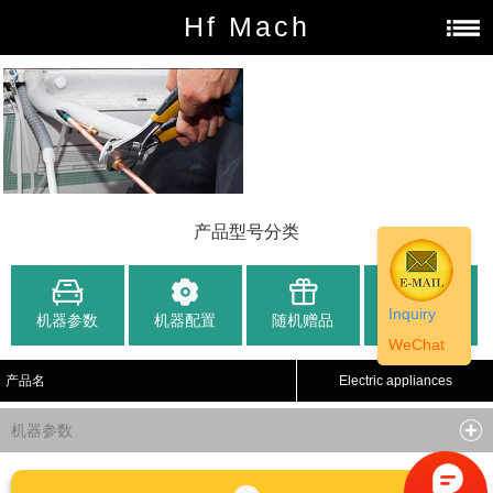
Hf Mach
产品型号分类
Inquiry
机器参数
机器配置
随机赠品
办事处
WeChat
产品名
Electric appliances
机器参数