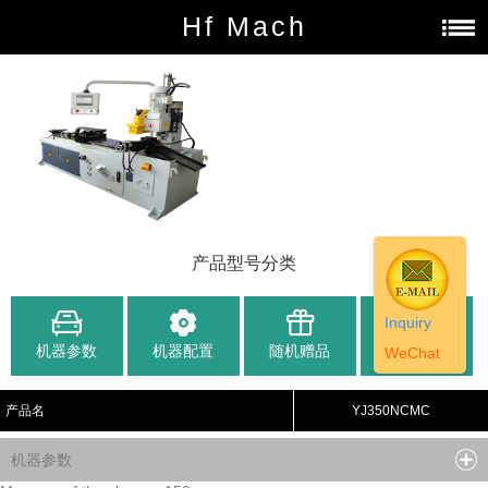
Hf Mach
产品型号分类
Inquiry
机器参数
机器配置
随机赠品
办事处
WeChat
产品名
YJ350NCMC
机器参数