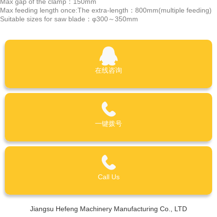
Max gap of the clamp：150mm
Max feeding length once:The extra-length：800mm(multiple feeding)
Suitable sizes for saw blade：φ300～350mm
在线咨询
一键拨号
Call Us
Jiangsu Hefeng Machinery Manufacturing Co., LTD